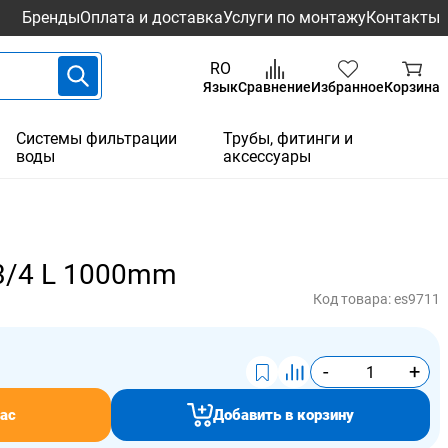
Бренды
Оплата и доставка
Услуги по монтажу
Контакты
RO
Язык
Сравнение
Избранное
Корзина
Системы фильтрации
Трубы, фитинги и
воды
аксессуары
3/4 L 1000mm
Код товара:
es9711
-
+
ас
Добавить в корзину