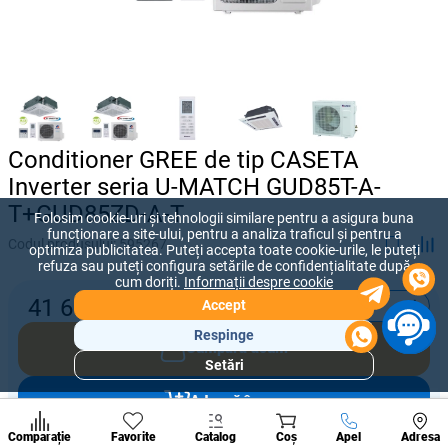
Conditioner GREE de tip CASETA
Inverter seria U-MATCH GUD85T-A-
T+GUD85ZD-A-T
Folosim cookie-uri și tehnologii similare pentru a asigura buna
funcționare a site-ului, pentru a analiza traficul și pentru a
Codul produsului:
595267
optimiza publicitatea. Puteți accepta toate cookie-urile, le puteți
refuza sau puteți configura setările de confidențialitate după
cum doriți.
Informații despre cookie
-
+
41 650
lei
Accept
Respinge
Cumpără acum
Setări
Secțiuni
populare
Adaugă în coș
Condi
A suna
Comparație
Favorite
Catalog
Coș
Apel
Adresa
de per