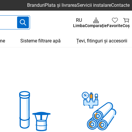
Branduri
Plata și livrarea
Servicii instalare
Contacte
RU
Limba
Comparație
Favorite
Coș
une
Sisteme filtrare apă
Țevi, fitinguri și accesorii