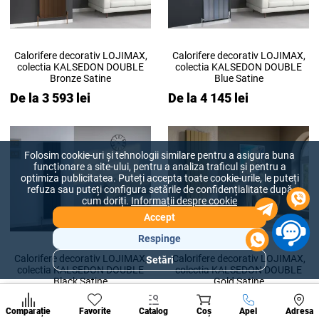
Calorifere decorativ LOJIMAX,
Calorifere decorativ LOJIMAX,
colectia KALSEDON DOUBLE
colectia KALSEDON DOUBLE
Bronze Satine
Blue Satine
De la 3 593 lei
De la 4 145 lei
Folosim cookie-uri și tehnologii similare pentru a asigura buna
funcționare a site-ului, pentru a analiza traficul și pentru a
optimiza publicitatea. Puteți accepta toate cookie-urile, le puteți
refuza sau puteți configura setările de confidențialitate după
cum doriți.
Informații despre cookie
Accept
Respinge
Calorifere decorativ LOJIMAX,
Calorifere decorativ LOJIMAX,
Setări
Secțiuni
colectia KALSEDON DOUBLE
colectia KALSEDON DOUBLE
populare
Black Satine
Gold Satine
De la 4 145 lei
De la 4 422 lei
Condi
A suna
Comparație
Favorite
Catalog
Coș
Apel
Adresa
de per