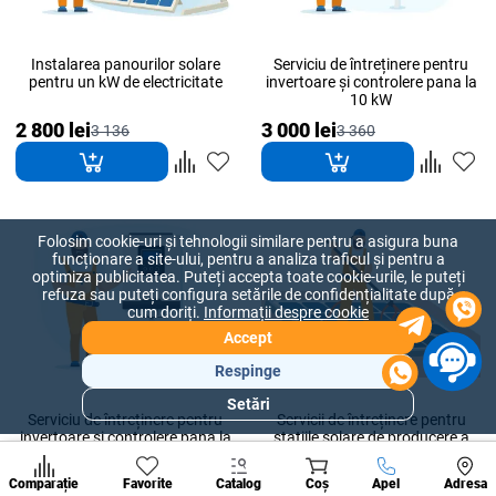
Instalarea panourilor solare
Serviciu de întreținere pentru
pentru un kW de electricitate
invertoare și controlere pana la
10 kW
2 800 lei
3 000 lei
3 136
3 360
Folosim cookie-uri și tehnologii similare pentru a asigura buna
funcționare a site-ului, pentru a analiza traficul și pentru a
optimiza publicitatea. Puteți accepta toate cookie-urile, le puteți
refuza sau puteți configura setările de confidențialitate după
cum doriți.
Informații despre cookie
Accept
Respinge
Setări
Secțiuni
Serviciu de întreținere pentru
Servicii de întreținere pentru
populare
invertoare și controlere pana la
stațiile solare de producere a
15 kW
energiei electrice pana la 100 m.
Condi
ptr.
A suna
4 000 lei
4 000 lei
Comparație
Favorite
Catalog
Coș
Apel
Adresa
4 480
4 480
de per