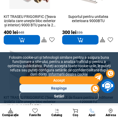
KIT TRASEU FRIGORIFIC (Țeava
Suportul pentru unitatea
izolata care unește bloc exterior
exterioara 9000BTU
și interior) 9000 BTU pana la 25
m.p.
400 lei
300 lei
448
336
Folosim cookie-uri și tehnologii similare pentru a asigura buna
funcționare a site-ului, pentru a analiza traficul și pentru a
optimiza publicitatea. Puteți accepta toate cookie-urile, le puteți
refuza sau puteți configura setările de confidențialitate după
cum doriți.
Informații despre cookie
Accept
Respinge
Setări
KIT TRASEU FRIGORIFIC (Țeava
Kit de fixare pentru conditioner
Secțiuni
izolata care unește bloc exterior
12000BTU
populare
și interior) 12000 BTU pana la
35 m.p.
Condi
400 lei
130 lei
448
146
A suna
Comparație
Favorite
Catalog
Coș
Apel
Adresa
de per