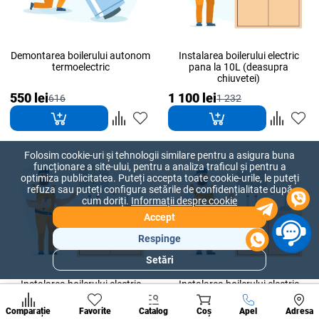
Demontarea boilerului autonom
Instalarea boilerului electric
termoelectric
pana la 10L (deasupra
chiuvetei)
550 lei
1 100 lei
616
1 232
Folosim cookie-uri și tehnologii similare pentru a asigura buna
funcționare a site-ului, pentru a analiza traficul și pentru a
optimiza publicitatea. Puteți accepta toate cookie-urile, le puteți
refuza sau puteți configura setările de confidențialitate după
cum doriți.
Informații despre cookie
Accept
Respinge
Setări
Secțiuni
populare
Instalarea boilerului electric
Instalarea boilerului electric
pana la 15L (deasupra
pana la 30L (deasupra
Condi
chiuvetei)
chiuvetei)
A suna
Comparație
Favorite
Catalog
Coș
Apel
Adresa
de per