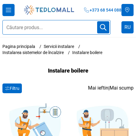
+373 68 544 088
RU
Pagina principala
Servicii instalare
Instalarea sistemelor de încalzire
Instalare boilere
Instalare boilere
Mai ieftin
Mai scump
|
Filtru