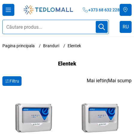
+373 68 632 228
RU
Pagina principala
Branduri
Elentek
Elentek
Mai ieftin
Mai scump
|
Filtru