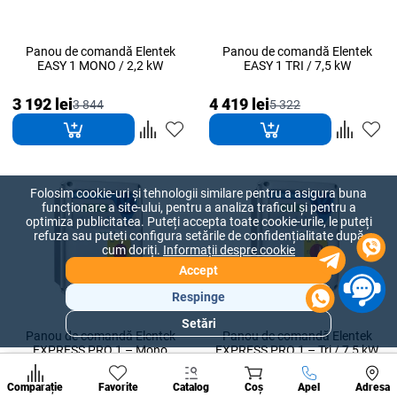
Panou de comandă Elentek
Panou de comandă Elentek
EASY 1 MONO / 2,2 kW
EASY 1 TRI / 7,5 kW
3 192 lei
4 419 lei
3 844
5 322
Folosim cookie-uri și tehnologii similare pentru a asigura buna
funcționare a site-ului, pentru a analiza traficul și pentru a
optimiza publicitatea. Puteți accepta toate cookie-urile, le puteți
refuza sau puteți configura setările de confidențialitate după
cum doriți.
Informații despre cookie
Accept
Respinge
Setări
Secțiuni
Panou de comandă Elentek
Panou de comandă Elentek
populare
EXPRESS PRO 1 – Mono
EXPRESS PRO 1 – Tri / 7,5 kW
Condi
A suna
5 692 lei
7 738 lei
Comparație
Favorite
Catalog
Coș
Apel
Adresa
6 854
9 318
de per