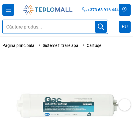
+373 68 916 444
RU
Pagina principala
Sisteme filtrare apă
Cartușe