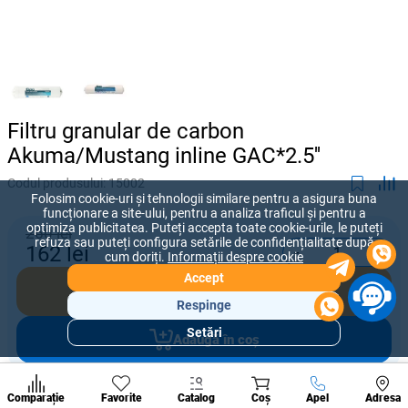
Filtru granular de carbon
Akuma/Mustang inline GAC*2.5''
Codul produsului:
15002
Folosim cookie-uri și tehnologii similare pentru a asigura buna
funcționare a site-ului, pentru a analiza traficul și pentru a
optimiza publicitatea. Puteți accepta toate cookie-urile, le puteți
260 lei
refuza sau puteți configura setările de confidențialitate după
-
+
162
lei
cum doriți.
Informații despre cookie
Accept
Cumpără acum
Respinge
Setări
Adaugă în coș
Secțiuni
populare
Condi
A suna
Oferiți prețul pe care sunteți dispus să îl plătiți pentru acest produs.
Comparație
Favorite
Catalog
Coș
Apel
Adresa
de per