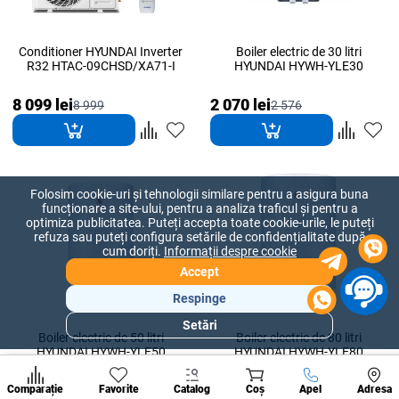
Conditioner HYUNDAI Inverter
Boiler electric de 30 litri
R32 HTAC-09CHSD/XA71-I
HYUNDAI HYWH-YLE30
8 099 lei
2 070 lei
8 999
2 576
Folosim cookie-uri și tehnologii similare pentru a asigura buna
funcționare a site-ului, pentru a analiza traficul și pentru a
optimiza publicitatea. Puteți accepta toate cookie-urile, le puteți
refuza sau puteți configura setările de confidențialitate după
cum doriți.
Informații despre cookie
Accept
Respinge
Setări
Secțiuni
Boiler electric de 50 litri
Boiler electric de 80 litri
populare
HYUNDAI HYWH-YLE50
HYUNDAI HYWH-YLE80
Condi
A suna
2 429 lei
2 969 lei
Comparație
Favorite
Catalog
Coș
Apel
Adresa
3 023
3 695
de per