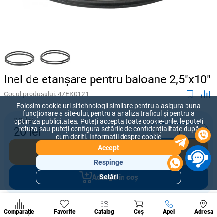
Inel de etanșare pentru baloane 2,5"x10"
Codul produsului:
47EK0121
Folosim cookie-uri și tehnologii similare pentru a asigura buna
funcționare a site-ului, pentru a analiza traficul și pentru a
32 lei
optimiza publicitatea. Puteți accepta toate cookie-urile, le puteți
-
+
refuza sau puteți configura setările de confidențialitate după
20
lei
cum doriți.
Informații despre cookie
Accept
Cumpără acum
Respinge
Adaugă în coș
Setări
Secțiuni
populare
Condi
Oferiți prețul pe care sunteți dispus să îl plătiți pentru acest produs.
A suna
Comparație
Favorite
Catalog
Coș
Apel
Adresa
de per