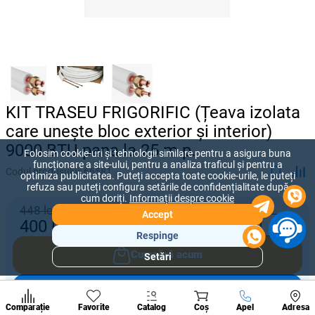
KIT TRASEU FRIGORIFIC (Țeava izolata
care unește bloc exterior și interior)
9000 BTU pana la 25 m.p.
Folosim cookie-uri și tehnologii similare pentru a asigura buna
funcționare a site-ului, pentru a analiza traficul și pentru a
Codul produsului:
66581
optimiza publicitatea. Puteți accepta toate cookie-urile, le puteți
refuza sau puteți configura setările de confidențialitate după
cum doriți.
Informații despre cookie
448 lei
Accept
-
+
400
lei
Respinge
Cumpără acum
Setări
Secțiuni
populare
Adaugă în coș
Condi
A suna
Comparație
Favorite
Catalog
Coș
Apel
Adresa
de per