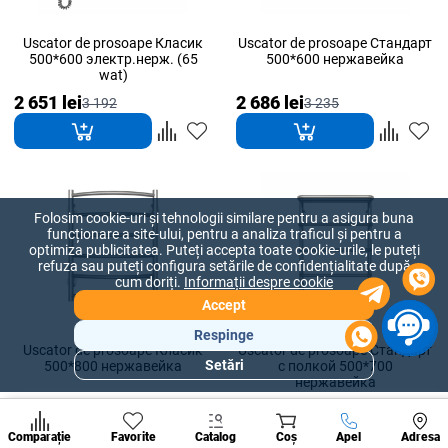
Uscator de prosoape Класик
Uscator de prosoape Стандарт
500*600 электр.нерж. (65
500*600 нержавейка
wat)
2 651 lei
2 686 lei
3 192
3 235
Folosim cookie-uri și tehnologii similare pentru a asigura buna
funcționare a site-ului, pentru a analiza traficul și pentru a
optimiza publicitatea. Puteți accepta toate cookie-urile, le puteți
refuza sau puteți configura setările de confidențialitate după
cum doriți.
Informații despre cookie
Accept
Respinge
Uscator de prosoape Класик
Uscator de prosoape Стандарт
Setări
500*800 нержавейка
с полкой 500*700
Secțiuni
нержавейка
populare
2 969 lei
3 106 lei
3 575
3 741
Condi
A suna
Comparație
Favorite
Catalog
Coș
Apel
Adresa
de per