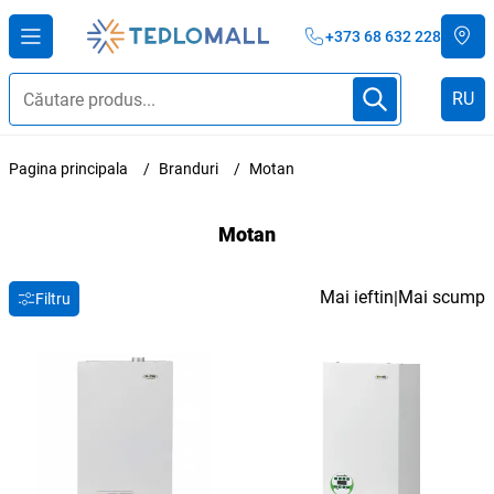
+373 68 632 228
RU
Pagina principala
Branduri
Motan
Motan
Mai ieftin
Mai scump
|
Filtru