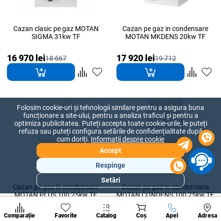
Cazan clasic pe gaz MOTAN
Cazan pe gaz in condensare
SIGMA 31kw TF
MOTAN MKDENS 20kw TF
16 970 lei
17 920 lei
18 667
19 712
Folosim cookie-uri și tehnologii similare pentru a asigura buna
funcționare a site-ului, pentru a analiza traficul și pentru a
optimiza publicitatea. Puteți accepta toate cookie-urile, le puteți
refuza sau puteți configura setările de confidențialitate după
cum doriți.
Informații despre cookie
Accept
Respinge
Setări
Secțiuni
Cazan pe gaz in condensare
Cazan pe gaz in condensatie
populare
MOTAN PLUS 100 25kw TF
MOTAN CONDENS 100 25kw TF
Condi
A suna
19 481 lei
19 683 lei
Comparație
Favorite
Catalog
Coș
Apel
Adresa
21 429
21 651
de per