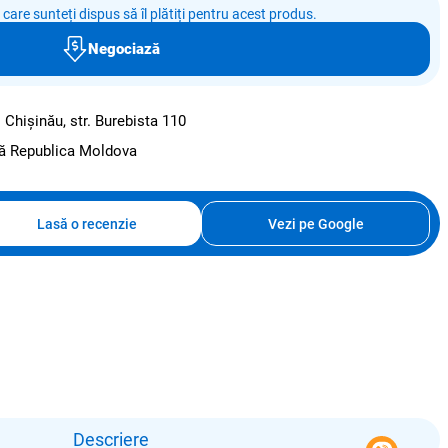
e care sunteți dispus să îl plătiți pentru acest produs.
Negociază
:
Chișinău, str. Burebista 110
ată Republica Moldova
Lasă o recenzie
Vezi pe Google
Descriere