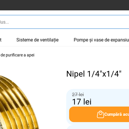
t
Sisteme de ventilație
Pompe și vase de expansi
de purificare a apei
Nipel 1/4"x1/4"
27 lei
17
lei
Cumpără ac