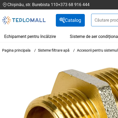
Chișinău, str. Burebista 110
+373 68 916 444
Catalog
Echipament pentru încălzire
Sisteme de aer condiționa
Pagina principala
Sisteme filtrare apă
Accesorii pentru sistemul 