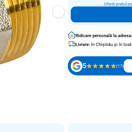
Oferiți prețul p
Ridicare personală la adresa
Livrare:
în Chișinău și în to
5
(17)