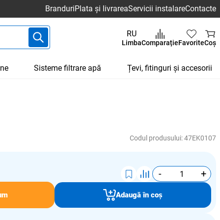
Branduri
Plata și livrarea
Servicii instalare
Contacte
RU
Limba
Comparație
Favorite
Coș
une
Sisteme filtrare apă
Țevi, fitinguri și accesorii
Codul produsului:
47EK0107
-
+
um
Adaugă în coș