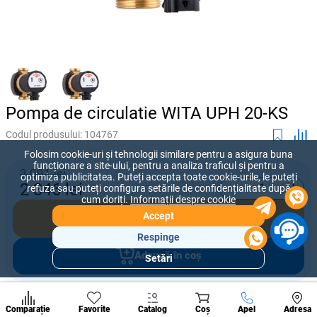
Pompa de circulatie WITA UPH 20-KS
Codul produsului:
104767
Folosim cookie-uri și tehnologii similare pentru a asigura buna
funcționare a site-ului, pentru a analiza traficul și pentru a
3 091 lei
optimiza publicitatea. Puteți accepta toate cookie-urile, le puteți
-
+
2 346
lei
refuza sau puteți configura setările de confidențialitate după
cum doriți.
Informații despre cookie
Accept
Cumpără acum
Respinge
Adaugă în coș
Setări
Secțiuni
populare
Condi
Oferiți prețul pe care sunteți dispus să îl plătiți pentru acest produs.
A suna
Comparație
Favorite
Catalog
Coș
Apel
Adresa
de per