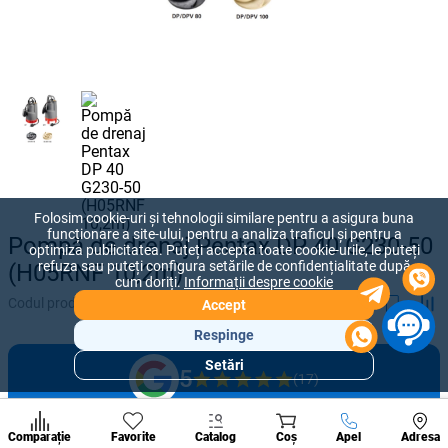
Folosim cookie-uri și tehnologii similare pentru a asigura buna
funcționare a site-ului, pentru a analiza traficul și pentru a
Pompă de drenaj Pentax DP 40 G230-50
optimiza publicitatea. Puteți accepta toate cookie-urile, le puteți
refuza sau puteți configura setările de confidențialitate după
(H05RNF 10,2m)
cum doriți.
Informații despre cookie
Codul produsului:
2022033
Accept
Respinge
Setări
5
Secțiuni
(17)
populare
Condi
Lasă o recenzie
A suna
Comparație
Favorite
Catalog
Coș
Apel
Adresa
de per