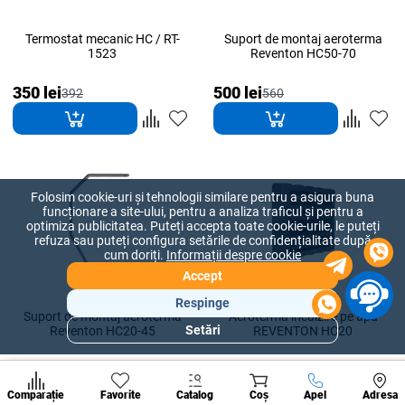
Termostat mecanic HC / RT-
Suport de montaj aeroterma
1523
Reventon HC50-70
350 lei
500 lei
392
560
Folosim cookie-uri și tehnologii similare pentru a asigura buna
funcționare a site-ului, pentru a analiza traficul și pentru a
optimiza publicitatea. Puteți accepta toate cookie-urile, le puteți
refuza sau puteți configura setările de confidențialitate după
cum doriți.
Informații despre cookie
Accept
Respinge
Suport de montaj aeroterma
Aeroterma incalzire pe apa
Setări
Reventon HC20-45
REVENTON HC20
Secțiuni
populare
500 lei
6 350 lei
560
7 112
Condi
A suna
Comparație
Favorite
Catalog
Coș
Apel
Adresa
de per