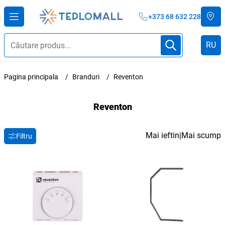
+373 68 632 228
RU
Pagina principala
Branduri
Reventon
Reventon
Mai ieftin
Mai scump
|
Filtru