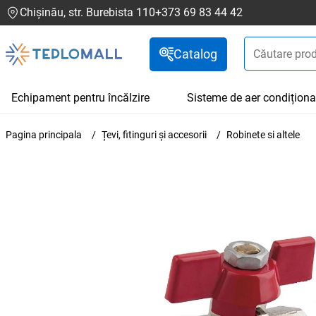
Chișinău, str. Burebista 110
+373 69 83 44 42
Catalog
Echipament pentru încălzire
Sisteme de aer condiționa
Pagina principala
Țevi, fitinguri și accesorii
Robinete si altele