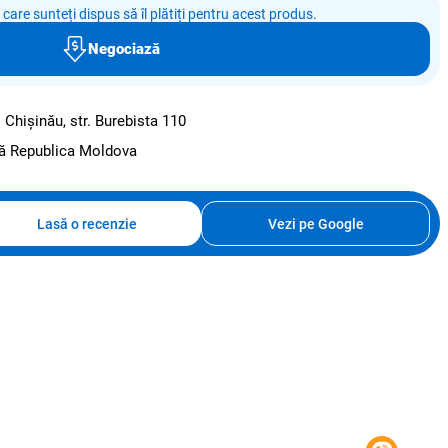
e care sunteți dispus să îl plătiți pentru acest produs.
Negociază
:
Chișinău, str. Burebista 110
ată Republica Moldova
Lasă o recenzie
Vezi pe Google