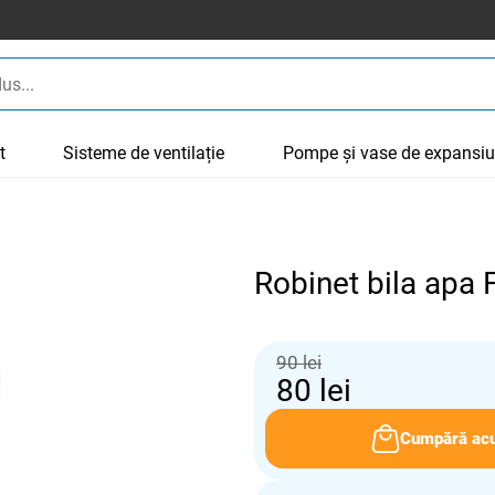
t
Sisteme de ventilație
Pompe și vase de expansi
Robinet bila apa
90 lei
80
lei
Cumpără ac