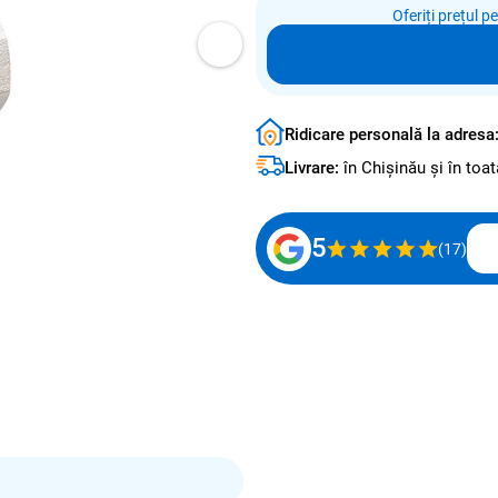
Oferiți prețul p
Ridicare personală la adresa
Livrare:
în Chișinău și în to
5
(17)