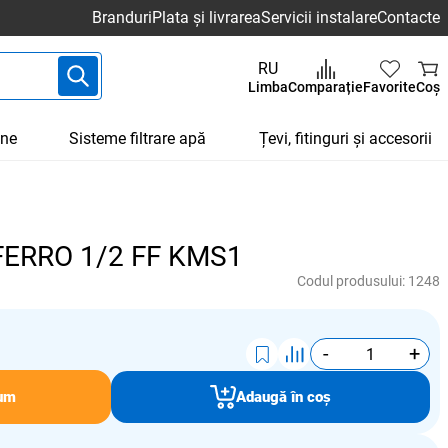
Branduri
Plata și livrarea
Servicii instalare
Contacte
RU
Limba
Comparație
Favorite
Coș
une
Sisteme filtrare apă
Țevi, fitinguri și accesorii
 FERRO 1/2 FF KMS1
Codul produsului:
1248
-
+
um
Adaugă în coș