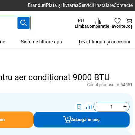
Branduri
Plata și livrarea
Servicii instalare
Contacte
RU
Limba
Comparație
Favorite
Coș
une
Sisteme filtrare apă
Țevi, fitinguri și accesorii
ntru aer condiționat 9000 BTU
Codul produsului:
64551
-
+
um
Adaugă în coș