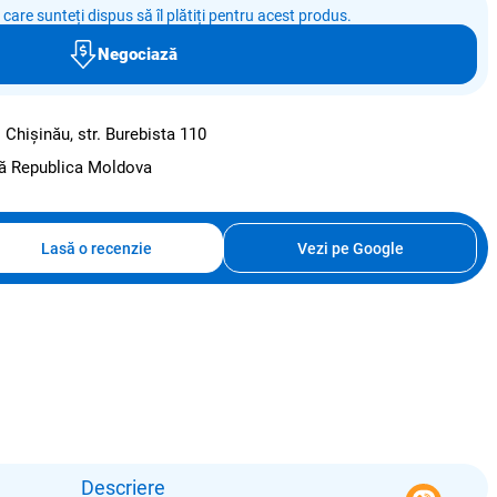
e care sunteți dispus să îl plătiți pentru acest produs.
Negociază
:
Chișinău, str. Burebista 110
ată Republica Moldova
Lasă o recenzie
Vezi pe Google
Descriere