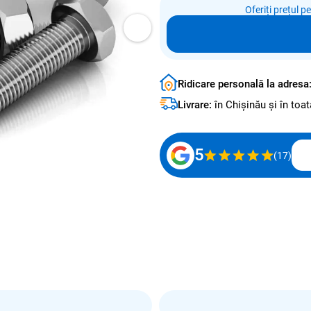
Oferiți prețul p
Ridicare personală la adresa
Livrare:
în Chișinău și în to
5
(17)