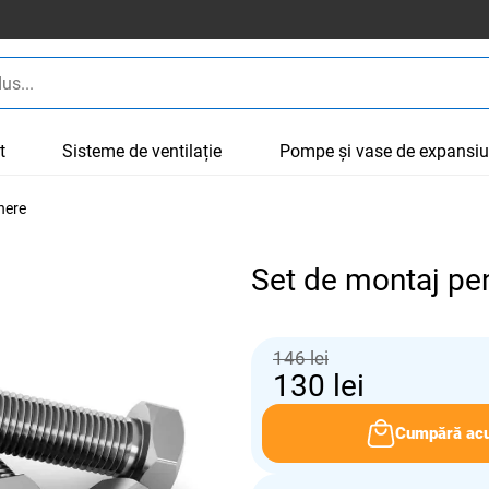
t
Sisteme de ventilație
Pompe și vase de expansi
nere
Set de montaj pe
146 lei
130
lei
Cumpără ac