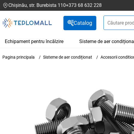
Chișinău, str. Burebista 110
+373 68 632 228
Catalog
Echipament pentru încălzire
Sisteme de aer condiționa
Pagina principala
Sisteme de aer condiționat
Accesorii conditio