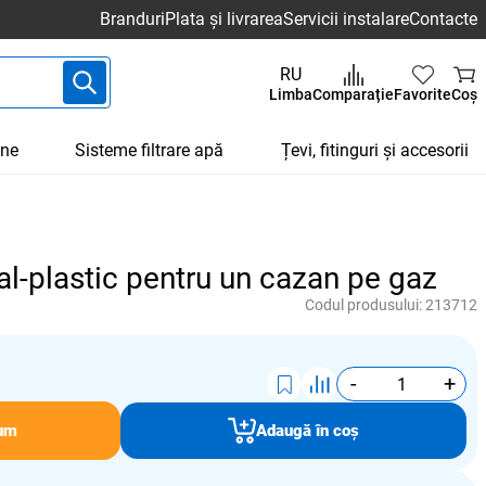
Branduri
Plata și livrarea
Servicii instalare
Contacte
RU
Limba
Comparație
Favorite
Coș
une
Sisteme filtrare apă
Țevi, fitinguri și accesorii
al-plastic pentru un cazan pe gaz
Codul produsului:
213712
-
+
um
Adaugă în coș