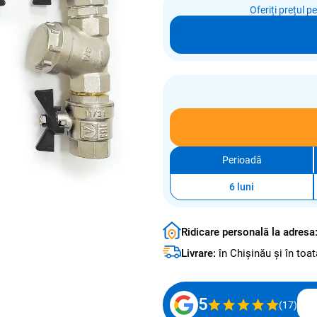
Oferiți prețul p
Perioadă
6 luni
Ridicare personală la adresa
Livrare:
în Chișinău și în to
5
(17)