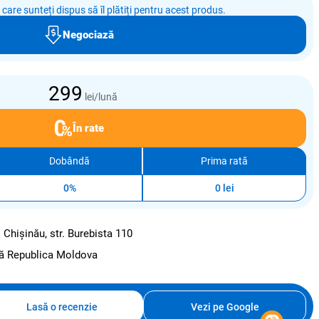
e care sunteți dispus să îl plătiți pentru acest produs.
Negociază
299
lei/lună
În rate
Dobândă
Prima rată
0%
0 lei
:
Chișinău, str. Burebista 110
ată Republica Moldova
Lasă o recenzie
Vezi pe Google