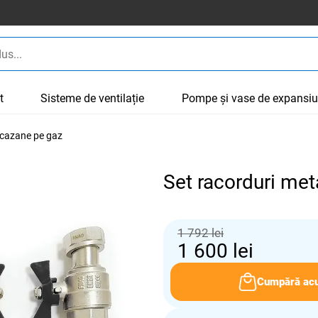
t
Sisteme de ventilație
Pompe și vase de expansi
 cazane pe gaz
Set racorduri met
1 792 lei
1 600
lei
Cumpără ac