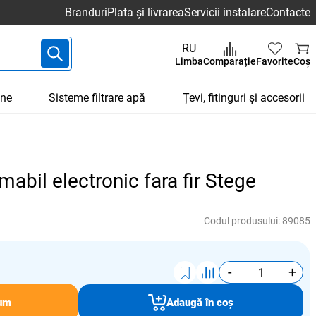
Branduri
Plata și livrarea
Servicii instalare
Contacte
RU
Limba
Comparație
Favorite
Coș
une
Sisteme filtrare apă
Țevi, fitinguri și accesorii
abil electronic fara fir Stege
Codul produsului:
89085
-
+
um
Adaugă în coș