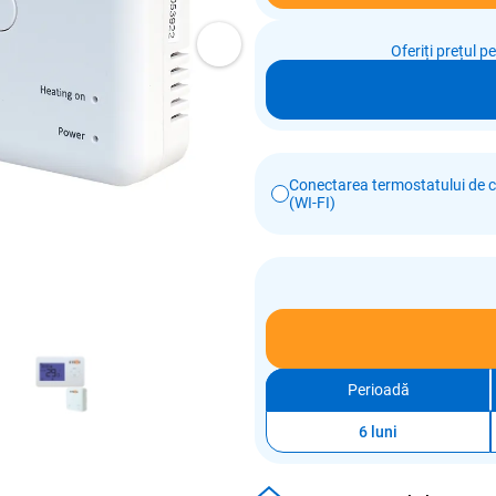
Oferiți prețul p
Conectarea termostatului de c
(WI-FI)
Perioadă
6 luni