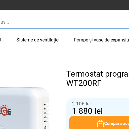
t
Sisteme de ventilație
Pompe și vase de expansi
Termostat program
WT200RF
2 106 lei
1 880
lei
Cumpără ac