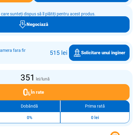
e care sunteți dispus să îl plătiți pentru acest produs.
Negociază
amera fara fir
515 lei
Solicitare unui inginer
351
lei/lună
În rate
Dobândă
Prima rată
0%
0 lei