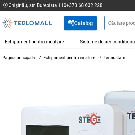
Chișinău, str. Burebista 110
+373 68 632 228
Catalog
Echipament pentru încălzire
Sisteme de aer condiționa
Pagina principala
Echipament pentru încălzire
Termostate