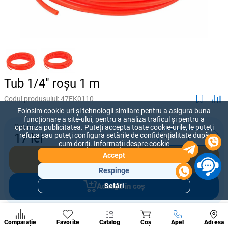
Tub 1/4" roșu 1 m
Codul produsului:
47EK0110
Folosim cookie-uri și tehnologii similare pentru a asigura buna
funcționare a site-ului, pentru a analiza traficul și pentru a
27 lei
optimiza publicitatea. Puteți accepta toate cookie-urile, le puteți
-
+
refuza sau puteți configura setările de confidențialitate după
17
lei
cum doriți.
Informații despre cookie
Accept
Cumpără acum
Respinge
Adaugă în coș
Setări
Secțiuni
populare
Condi
Oferiți prețul pe care sunteți dispus să îl plătiți pentru acest produs.
A suna
Comparație
Favorite
Catalog
Coș
Apel
Adresa
de per