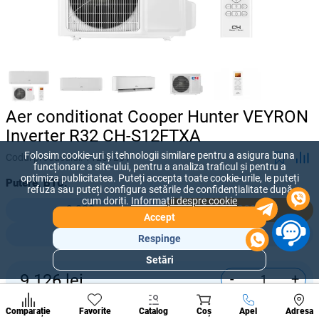
Aer conditionat Cooper Hunter VEYRON
Inverter R32 CH-S12FTXA
Folosim cookie-uri și tehnologii similare pentru a asigura buna
Codul produsului:
11201251
funcționare a site-ului, pentru a analiza traficul și pentru a
optimiza publicitatea. Puteți accepta toate cookie-urile, le puteți
Putere, BTU:
refuza sau puteți configura setările de confidențialitate după
cum doriți.
Informații despre cookie
9 000
12 000
Accept
18 000
24 000
Respinge
Setări
Secțiuni
-
+
9 126
lei
populare
Condi
Cumpără acum
A suna
Comparație
Favorite
Catalog
Coș
Apel
Adresa
de per