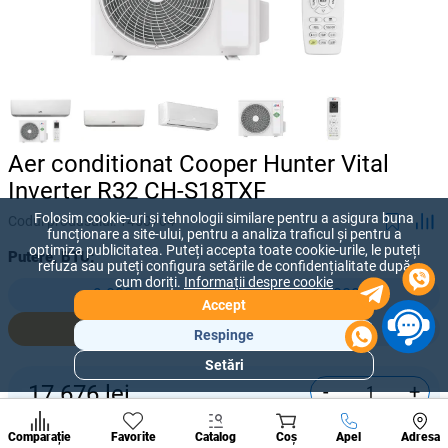
Aer conditionat Cooper Hunter Vital
Inverter R32 CH-S18TXF
Folosim cookie-uri și tehnologii similare pentru a asigura buna
Codul produsului:
1450704
funcționare a site-ului, pentru a analiza traficul și pentru a
optimiza publicitatea. Puteți accepta toate cookie-urile, le puteți
Putere, BTU:
refuza sau puteți configura setările de confidențialitate după
cum doriți.
Informații despre cookie
9 000
12 000
Accept
18 000
24 000
Respinge
Setări
Secțiuni
-
+
17 676
lei
populare
Condi
Cumpără acum
A suna
Comparație
Favorite
Catalog
Coș
Apel
Adresa
de per