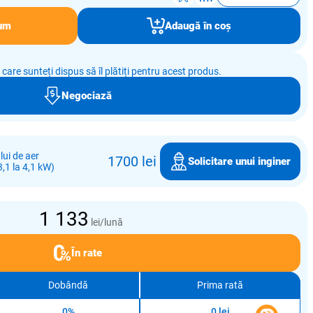
um
Adaugă în coș
e care sunteți dispus să îl plătiți pentru acest produs.
Negociază
ui de aer
1700 lei
Solicitare unui inginer
,1 la 4,1 kW)
1 133
lei/lună
În rate
Dobândă
Prima rată
0%
0 lei