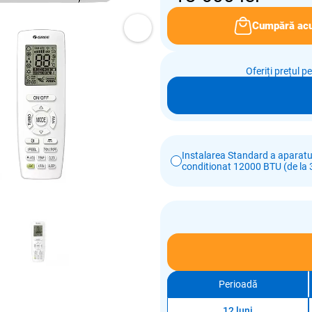
Cumpără ac
Oferiți prețul p
Instalarea Standard a aparatul
conditionat 12000 BTU (de la 3
Perioadă
12 luni