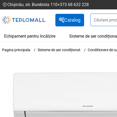
Chișinău, str. Burebista 110
+373 68 632 228
Catalog
Echipament pentru încălzire
Sisteme de aer condiționa
Pagina principala
Sisteme de aer condiționat
Conditionere de u