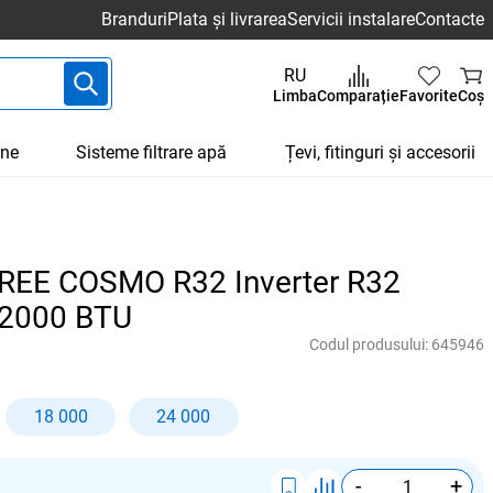
Branduri
Plata și livrarea
Servicii instalare
Contacte
RU
Limba
Comparație
Favorite
Coș
une
Sisteme filtrare apă
Țevi, fitinguri și accesorii
GREE COSMO R32 Inverter R32
2000 BTU
Codul produsului:
645946
18 000
24 000
-
+