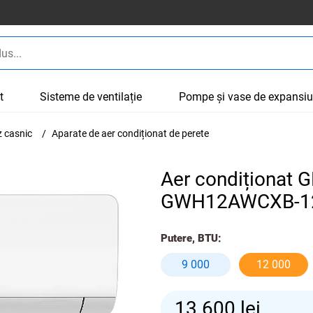
t
Sisteme de ventilație
Pompe și vase de expansi
z casnic
Aparate de aer condiționat de perete
Aer condiționat 
GWH12AWCXB-1
Putere, BTU:
9 000
12 000
13 600
lei