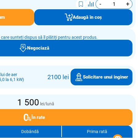
-
+
um
Adaugă în coș
e care sunteți dispus să îl plătiți pentru acest produs.
Negociază
ui de aer
2100 lei
Solicitare unui inginer
,0 la 6,1 kW)
1 500
lei/lună
În rate
Dobândă
Prima rată