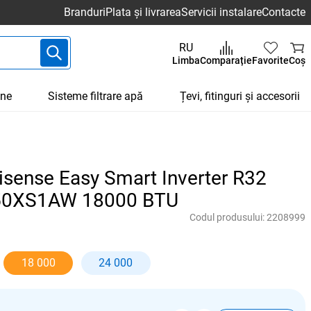
Branduri
Plata și livrarea
Servicii instalare
Contacte
RU
Limba
Comparație
Favorite
Coș
une
Sisteme filtrare apă
Țevi, fitinguri și accesorii
isense Easy Smart Inverter R32
0XS1AW 18000 BTU
Codul produsului:
2208999
18 000
24 000