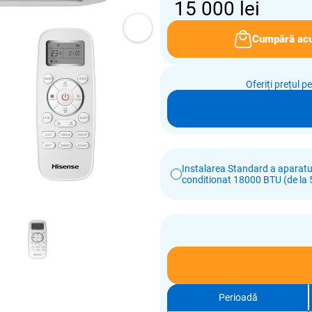
15 000
lei
Cumpără ac
Oferiți prețul p
Instalarea Standard a aparatul
conditionat 18000 BTU (de la 5
Perioadă