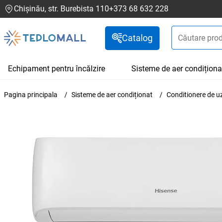
Chișinău, str. Burebista 110
+373 68 632 228
Catalog
Echipament pentru încălzire
Sisteme de aer condiționa
Pagina principala
Sisteme de aer condiționat
Conditionere de u