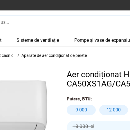
t
Sisteme de ventilație
Pompe și vase de expansi
z casnic
Aparate de aer condiționat de perete
Aer condiționat H
CA50XS1AG/CA5
Putere, BTU:
9 000
12 000
18 000 lei