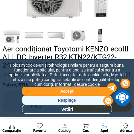
Aer condiționat Toyotomi KENZO ecoIII
ALL DC Inverter R32 KTN22/KTG22-
24R32 24000 BTU
Folosim cookie-uri și tehnologii similare pentru a asigura buna
funcționare a site-ului, pentru a analiza traficul și pentru a
Codul produsului:
28248
optimiza publicitatea. Puteți accepta toate cookie-urile, le puteți
refuza sau puteți configura setările de confidențialitate după
cum doriți.
Informații despre cookie
Putere, BTU:
Accept
9 000
12 000
Respinge
18 000
24 000
Setări
Secțiuni
populare
30 600 lei
Condi
-
+
25 500
lei
A suna
Comparație
Favorite
Catalog
Coș
Apel
Adresa
de per