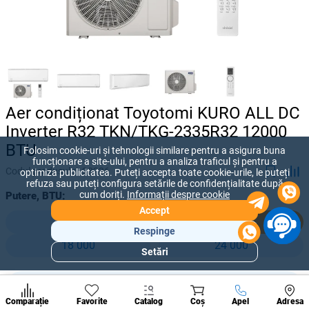
Aer condiționat Toyotomi KURO ALL DC
Inverter R32 TKN/TKG-2335R32 12000
BTU
Folosim cookie-uri și tehnologii similare pentru a asigura buna
funcționare a site-ului, pentru a analiza traficul și pentru a
Codul produsului:
28226
optimiza publicitatea. Puteți accepta toate cookie-urile, le puteți
refuza sau puteți configura setările de confidențialitate după
cum doriți.
Informații despre cookie
Putere, BTU:
Accept
9 000
12 000
Respinge
18 000
24 000
Setări
Secțiuni
populare
24 000 lei
Condi
-
+
20 000
lei
A suna
Comparație
Favorite
Catalog
Coș
Apel
Adresa
de per