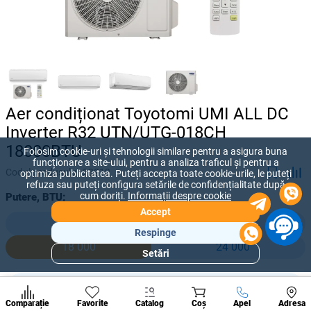
Aer condiționat Toyotomi UMI ALL DC
Inverter R32 UTN/UTG-018CH
18000BTU
Folosim cookie-uri și tehnologii similare pentru a asigura buna
funcționare a site-ului, pentru a analiza traficul și pentru a
Codul produsului:
28212
optimiza publicitatea. Puteți accepta toate cookie-urile, le puteți
refuza sau puteți configura setările de confidențialitate după
cum doriți.
Informații despre cookie
Putere, BTU:
Accept
9 000
12 000
Respinge
18 000
24 000
Setări
Secțiuni
populare
24 480 lei
Condi
-
+
20 400
lei
A suna
Comparație
Favorite
Catalog
Coș
Apel
Adresa
de per