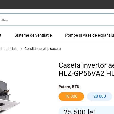
t
Sisteme de ventilație
Pompe și vase de expansi
industriale
Conditionere tip caseta
Caseta invertor 
HLZ-GP56VA2 H
Putere, BTU:
18 000
28 000
25 500
lei