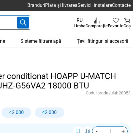
Branduri
Plata și livrarea
Servicii instalare
Contacte
RU
Limba
Comparație
Favorite
Coș
une
Sisteme filtrare apă
Țevi, fitinguri și accesorii
aer conditionat HOAPP U-MATCH
UHZ-G56VA2 18000 BTU
Codul produsului:
28053
42 000
42 000
-
+