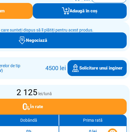
um
Adaugă în coș
e care sunteți dispus să îl plătiți pentru acest produs.
Negociază
relor de tip
4500 lei
Solicitare unui inginer
W)
2 125
lei/lună
În rate
Dobândă
Prima rată
0%
0 lei