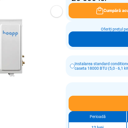
Cumpără ac
Oferiți prețul p
Instalarea standard conditione
caseta 18000 BTU (5,0 - 6,1 k
Perioadă
12 luni