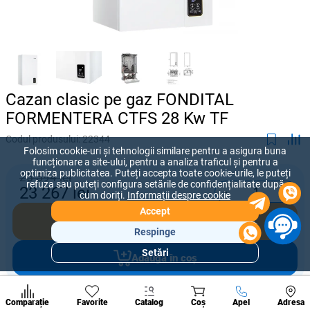
Cazan clasic pe gaz FONDITAL
FORMENTERA CTFS 28 Kw TF
Codul produsului:
22344
Folosim cookie-uri și tehnologii similare pentru a asigura buna
funcționare a site-ului, pentru a analiza traficul și pentru a
optimiza publicitatea. Puteți accepta toate cookie-urile, le puteți
25 594 lei
refuza sau puteți configura setările de confidențialitate după
-
+
23 267
lei
cum doriți.
Informații despre cookie
Accept
Cumpără acum
Respinge
Setări
Adaugă în coș
Secțiuni
populare
Condi
A suna
Oferiți prețul pe care sunteți dispus să îl plătiți pentru acest produs.
Comparație
Favorite
Catalog
Coș
Apel
Adresa
de per