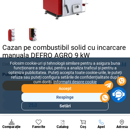
Cazan pe combustibil solid cu incarcare
manuala DEFRO AGRO 9 kW
Folosim cookie-uri și tehnologii similare pentru a asigura buna
Codul produsului:
12311
funcționare a site-ului, pentru a analiza traficul și pentru a
optimiza publicitatea. Puteți accepta toate cookie-urile, le puteți
Putere, kW:
refuza sau puteți configura setările de confidențialitate după
cum doriți.
Informații despre cookie
9,0
14,0
Accept
17,0
20,0
Respinge
25,0
Setări
Secțiuni
populare
30 910 lei
Condi
A suna
-
+
28 100
lei
Comparație
Favorite
Catalog
Coș
Apel
Adresa
de per