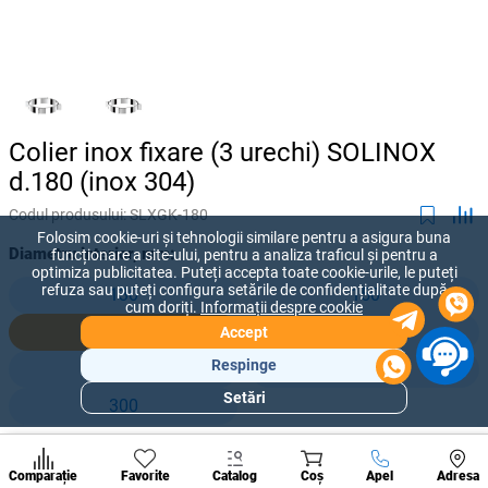
Colier inox fixare (3 urechi) SOLINOX
d.180 (inox 304)
Codul produsului:
SLXGK-180
Folosim cookie-uri și tehnologii similare pentru a asigura buna
Diametru interior, mm:
funcționare a site-ului, pentru a analiza traficul și pentru a
optimiza publicitatea. Puteți accepta toate cookie-urile, le puteți
refuza sau puteți configura setările de confidențialitate după
130
150
cum doriți.
Informații despre cookie
180
200
Accept
Respinge
230
250
Setări
300
Secțiuni
populare
Condi
296 lei
A suna
Comparație
Favorite
Catalog
Coș
Apel
Adresa
de per