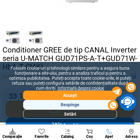
Conditioner GREE de tip CANAL Inverter
seria U-MATCH GUD71PS-A-T+GUD71W-
HhA-T (24K)
Folosim cookie-uri și tehnologii similare pentru a asigura buna
funcționare a site-ului, pentru a analiza traficul și pentru a
Codul produsului:
515157
optimiza publicitatea. Puteți accepta toate cookie-urile, le puteți
refuza sau puteți configura setările de confidențialitate după
cum doriți.
Informații despre cookie
-
+
33 150
lei
Accept
Respinge
Cumpără acum
Setări
Secțiuni
populare
Adaugă în coș
Condi
A suna
Comparație
Favorite
Catalog
Coș
Apel
Adresa
de per