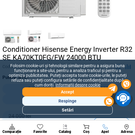
Conditioner Hisense Energy Inverter R32
SE KA70KT0FG/FW 24000 BTU
Folosim cookie-uri și tehnologii similare pentru a asigura buna
Codul produsului:
222074
funcționare a site-ului, pentru a analiza traficul și pentru a
optimiza publicitatea. Puteți accepta toate cookie-urile, le puteți
Putere, BTU:
refuza sau puteți configura setările de confidențialitate după
cum doriți.
Informații despre cookie
9 000
12 000
Accept
18 000
24 000
Respinge
Setări
Secțiuni
24 000 lei
populare
-
+
20 000
lei
Condi
A suna
Comparație
Favorite
Catalog
Coș
Apel
Adresa
de per