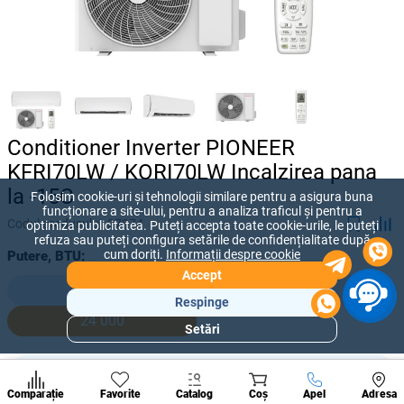
Conditioner Inverter PIONEER
KFRI70LW / KORI70LW Incalzirea pana
la -15C
Folosim cookie-uri și tehnologii similare pentru a asigura buna
funcționare a site-ului, pentru a analiza traficul și pentru a
Codul produsului:
27074
optimiza publicitatea. Puteți accepta toate cookie-urile, le puteți
refuza sau puteți configura setările de confidențialitate după
cum doriți.
Informații despre cookie
Putere, BTU:
Accept
9 000
12 000
Respinge
24 000
Setări
Secțiuni
populare
19 667 lei
Condi
-
+
13 111
lei
A suna
Comparație
Favorite
Catalog
Coș
Apel
Adresa
de per