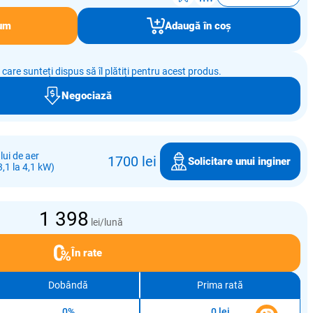
um
Adaugă în coș
e care sunteți dispus să îl plătiți pentru acest produs.
Negociază
ui de aer
1700 lei
Solicitare unui inginer
,1 la 4,1 kW)
1 398
lei/lună
În rate
Dobândă
Prima rată
0%
0 lei