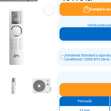
Cumpără ac
Oferiți prețul p
Instalarea Standard a aparatul
conditionat 12000 BTU (de la 3
Perioadă
12 luni