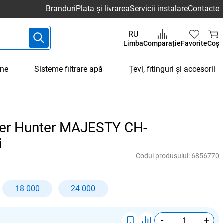
Branduri
Plata și livrarea
Servicii instalare
Contacte
RU
Limba
Comparație
Favorite
Coș
une
Sisteme filtrare apă
Țevi, fitinguri și accesorii
per Hunter MAJESTY CH-
i
Codul produsului:
6856770
18 000
24 000
-
+