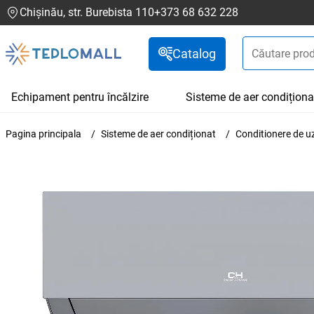
Chișinău, str. Burebista 110
+373 68 632 228
Catalog
Echipament pentru încălzire
Sisteme de aer condiționa
Pagina principala
Sisteme de aer condiționat
Conditionere de u