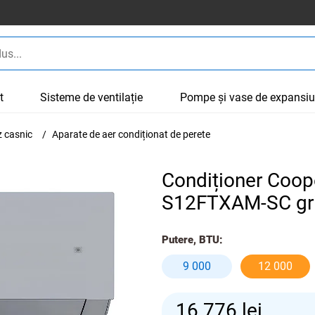
t
Sisteme de ventilație
Pompe și vase de expansi
z casnic
Aparate de aer condiționat de perete
Condiționer Сoo
S12FTXAM-SC gr
Putere, BTU:
9 000
12 000
16 776
lei