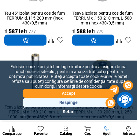
Teu 45° izolat pentru cos de fum
Teava izolata pentru cos de fum
FERRUM d.115-200 mm (inox
FERRUM d.150-210 mm, L-500
430/0,5 mm)
mm (inox 430/0,5 mm)
1 587 lei
1 588 lei
1 777
1 779
Folosim cookie-uri și tehnologii similare pentru a asigura buna
funcționare a site-ului, pentru a analiza traficul și pentru a
optimiza publicitatea. Puteți accepta toate cookie-urile, le puteți
refuza sau puteți configura setările de confidențialitate după
cum doriți.
Informații despre cookie
Accept
Respinge
Teava izolata pentru cos de fum
Teava izolata pentru cos de fum
Setări
FERRUM d.150-210 mm, L-
FERRUM d.130-200 mm, L-250
Secțiuni
1000 mm (inox 430/0,8 mm)
mm (inox 430/0,5 mm)
populare
1 594 lei
1 647 lei
1 785
1 845
Condi
A suna
Comparație
Favorite
Catalog
Coș
Apel
Adresa
de per