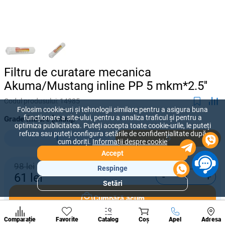
Filtru de curatare mecanica
Akuma/Mustang inline PP 5 mkm*2.5''
Codul produsului:
14985
Folosim cookie-uri și tehnologii similare pentru a asigura buna
funcționare a site-ului, pentru a analiza traficul și pentru a
Grade filtrare [mkm]:
optimiza publicitatea. Puteți accepta toate cookie-urile, le puteți
refuza sau puteți configura setările de confidențialitate după
1
5
cum doriți.
Informații despre cookie
Accept
98 lei
Respinge
-
+
61
lei
Setări
Secțiuni
populare
Cumpără acum
Condi
A suna
Comparație
Favorite
Catalog
Coș
Apel
Adresa
de per
Adaugă în coș