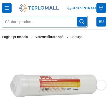
+373 68 916 444
RU
Pagina principala
Sisteme filtrare apă
Cartușe