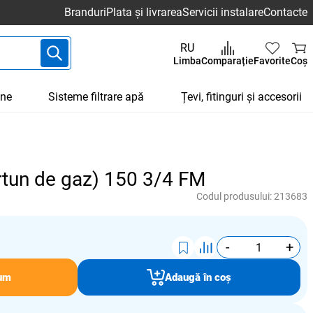
Branduri
Plata și livrarea
Servicii instalare
Contacte
RU
Limba
Comparație
Favorite
Coș
une
Sisteme filtrare apă
Țevi, fitinguri și accesorii
rtun de gaz) 150 3/4 FM
Codul produsului:
213683
-
+
um
Adaugă în coș