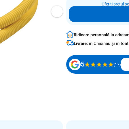
Oferiți prețul p
Ridicare personală la adresa
Livrare:
în Chișinău și în to
5
(17)