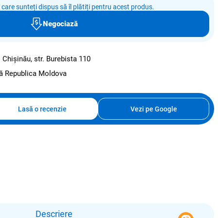
e care sunteți dispus să îl plătiți pentru acest produs.
Negociază
:
Chișinău, str. Burebista 110
ată Republica Moldova
Lasă o recenzie
Vezi pe Google
Descriere