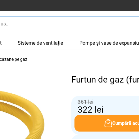
t
Sisteme de ventilație
Pompe și vase de expansi
 cazane pe gaz
Furtun de gaz (fu
361 lei
322
lei
Cumpără ac