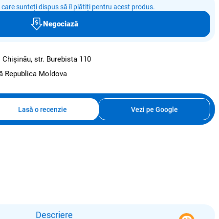
e care sunteți dispus să îl plătiți pentru acest produs.
Negociază
:
Chișinău, str. Burebista 110
ată Republica Moldova
Lasă o recenzie
Vezi pe Google
Descriere