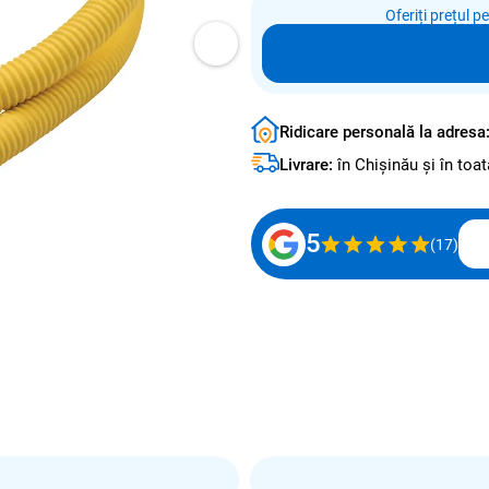
Oferiți prețul p
Ridicare personală la adresa
Livrare:
în Chișinău și în to
5
(17)