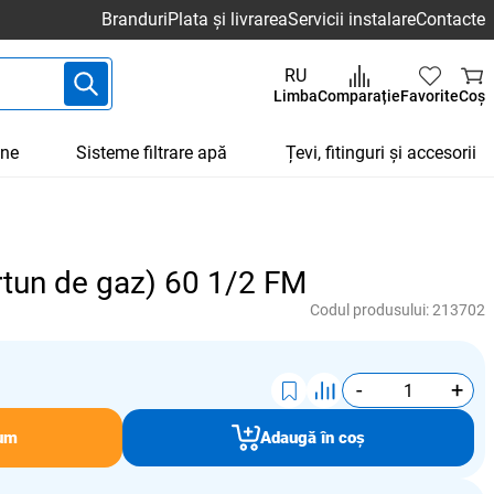
Branduri
Plata și livrarea
Servicii instalare
Contacte
RU
Limba
Comparație
Favorite
Coș
une
Sisteme filtrare apă
Țevi, fitinguri și accesorii
rtun de gaz) 60 1/2 FM
Codul produsului:
213702
-
+
um
Adaugă în coș