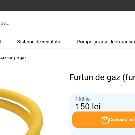
t
Sisteme de ventilație
Pompe și vase de expansi
 cazane pe gaz
Furtun de gaz (fu
168 lei
150
lei
Cumpără ac