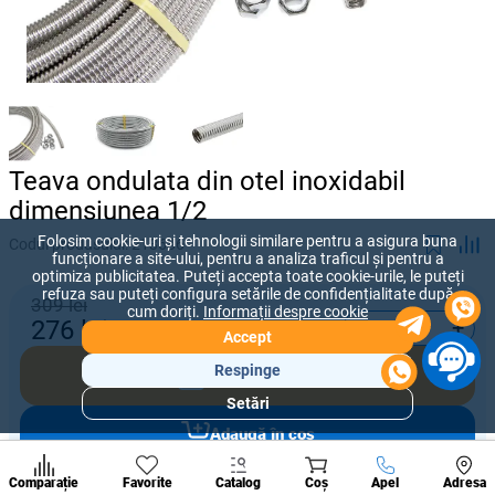
Teava ondulata din otel inoxidabil
dimensiunea 1/2
Folosim cookie-uri și tehnologii similare pentru a asigura buna
Codul produsului:
213686
funcționare a site-ului, pentru a analiza traficul și pentru a
optimiza publicitatea. Puteți accepta toate cookie-urile, le puteți
refuza sau puteți configura setările de confidențialitate după
309 lei
cum doriți.
Informații despre cookie
-
+
276
lei
Accept
Respinge
Cumpără acum
Setări
Secțiuni
Adaugă în coș
populare
Condi
A suna
Comparație
Favorite
Catalog
Coș
Apel
Adresa
de per