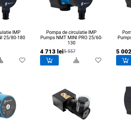
ulatie IMP
Pompa de circulatie IMP
Pomp
I 25/80-180
Pumps NMT MINI PRO 25/60-
Pumps
130
4 713 lei
5 002
5 557