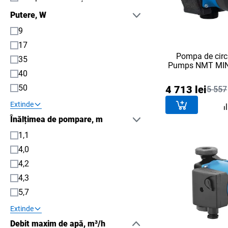
Putere, W
9
17
Pompa de circ
35
Pumps NMT MIN
40
50
4 713 lei
5 557
Extinde
Înălțimea de pompare, m
1,1
4,0
4,2
4,3
5,7
Extinde
Debit maxim de apă, m³/h