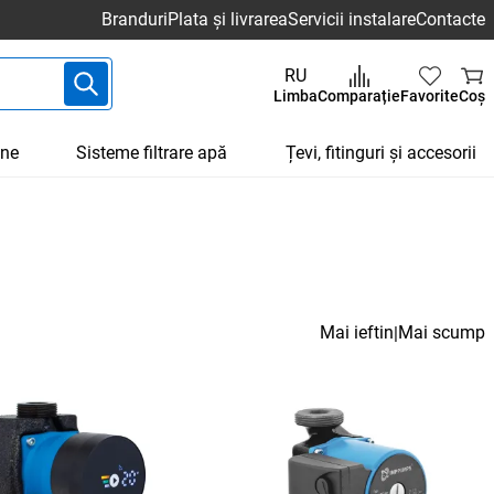
Branduri
Plata și livrarea
Servicii instalare
Contacte
RU
Limba
Comparație
Favorite
Coș
une
Sisteme filtrare apă
Țevi, fitinguri și accesorii
Mai ieftin
Mai scump
|