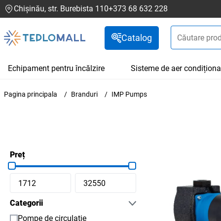
Chișinău, str. Burebista 110
+373 68 632 228
Catalog
Echipament pentru încălzire
Sisteme de aer condiționa
Pagina principala
Branduri
IMP Pumps
Preț
Categorii
Pompe de circulație