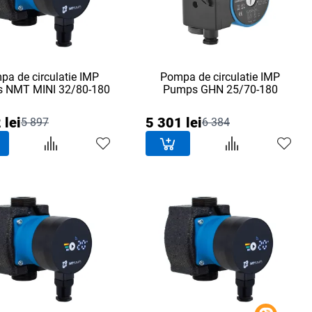
a de circulatie IMP
Pompa de circulatie IMP
 NMT MINI 32/80-180
Pumps GHN 25/70-180
 lei
5 301 lei
5 897
6 384