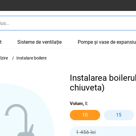
t
Sisteme de ventilație
Pompe și vase de expansi
lzire
Instalare boilere
Instalarea boileru
chiuveta)
Volum, l:
10
15
1 456 lei