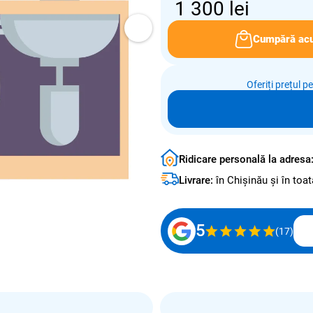
1 300
lei
Cumpără ac
Oferiți prețul p
Ridicare personală la adresa
Livrare:
în Chișinău și în to
5
(17)