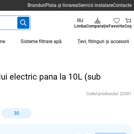
Branduri
Plata și livrarea
Servicii instalare
Contacte
RU
Limba
Comparație
Favorite
Coș
une
Sisteme filtrare apă
Țevi, fitinguri și accesorii
lui electric pana la 10L (sub
Codul produsului:
22501
30