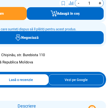
-
+
um
Adaugă în coș
e care sunteți dispus să îl plătiți pentru acest produs.
Negociază
:
Chișinău, str. Burebista 110
ată Republica Moldova
Lasă o recenzie
Vezi pe Google
Descriere