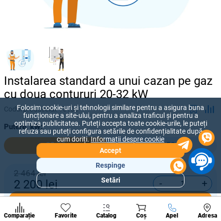
Instalarea standard a unui cazan pe gaz
cu doua contururi 20-32 kW
Folosim cookie-uri și tehnologii similare pentru a asigura buna
Codul produsului:
15106
funcționare a site-ului, pentru a analiza traficul și pentru a
optimiza publicitatea. Puteți accepta toate cookie-urile, le puteți
Putere, kW:
refuza sau puteți configura setările de confidențialitate după
cum doriți.
Informații despre cookie
20-32
33-50
Accept
Respinge
2 464 lei
Setări
-
+
2 200
lei
Secțiuni
populare
Cumpără acum
Condi
A suna
Comparație
Favorite
Catalog
Coș
Apel
Adresa
de per