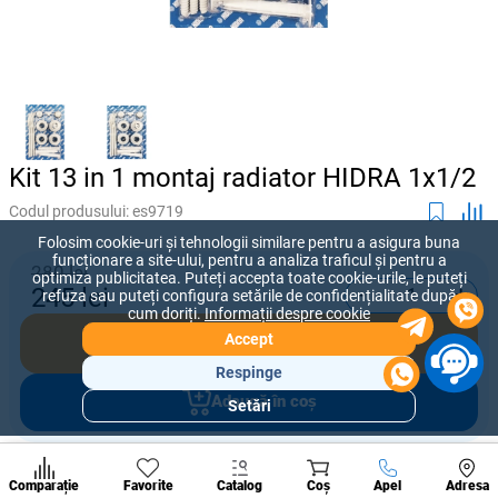
Kit 13 in 1 montaj radiator HIDRA 1x1/2
Codul produsului:
es9719
Folosim cookie-uri și tehnologii similare pentru a asigura buna
funcționare a site-ului, pentru a analiza traficul și pentru a
280 lei
optimiza publicitatea. Puteți accepta toate cookie-urile, le puteți
-
+
245
lei
refuza sau puteți configura setările de confidențialitate după
cum doriți.
Informații despre cookie
Accept
Cumpără acum
Respinge
Adaugă în coș
Setări
Secțiuni
populare
Condi
Oferiți prețul pe care sunteți dispus să îl plătiți pentru acest produs.
A suna
Comparație
Favorite
Catalog
Coș
Apel
Adresa
de per