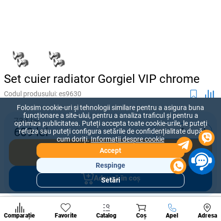
Set cuier radiator Gorgiel VIP chrome
Codul produsului:
es9630
Folosim cookie-uri și tehnologii similare pentru a asigura buna
funcționare a site-ului, pentru a analiza traficul și pentru a
734 lei
optimiza publicitatea. Puteți accepta toate cookie-urile, le puteți
-
+
609
lei
refuza sau puteți configura setările de confidențialitate după
cum doriți.
Informații despre cookie
Accept
Cumpără acum
Respinge
Adaugă în coș
Setări
Secțiuni
populare
Condi
Oferiți prețul pe care sunteți dispus să îl plătiți pentru acest produs.
A suna
Comparație
Favorite
Catalog
Coș
Apel
Adresa
de per