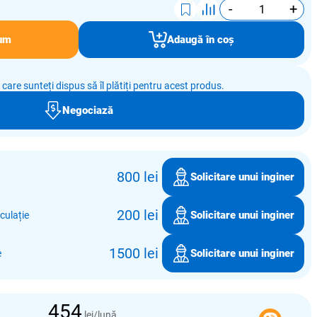
-
+
um
Adaugă în coș
e care sunteți dispus să îl plătiți pentru acest produs.
Negociază
800 lei
Solicitare unui inginer
200 lei
Solicitare unui inginer
culație
1500 lei
Solicitare unui inginer
e
454
lei/lună