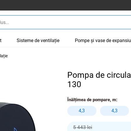
t
Sisteme de ventilație
Pompe și vase de expansi
lație
Pompa de circul
130
Înălțimea de pompare, m:
4,3
4,3
5 443 lei