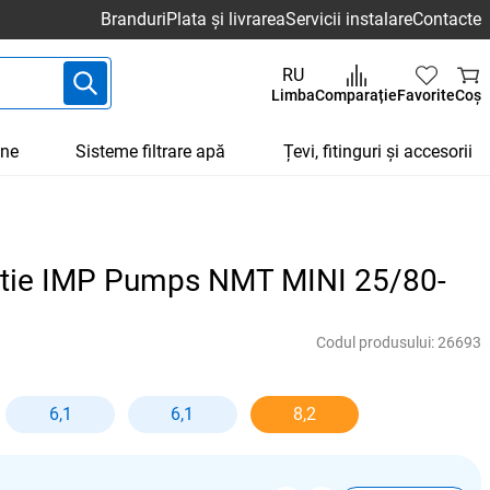
Branduri
Plata și livrarea
Servicii instalare
Contacte
RU
Limba
Comparație
Favorite
Coș
une
Sisteme filtrare apă
Țevi, fitinguri și accesorii
atie IMP Pumps NMT MINI 25/80-
Codul produsului:
26693
6,1
6,1
8,2