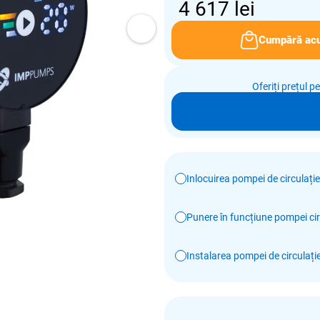
4 617
lei
Cumpără ac
Oferiți prețul p
Inlocuirea pompei de circulație
Punere în funcțiune pompei cir
Instalarea pompei de circulați