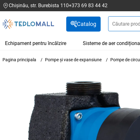
Chișinău, str. Burebista 110
+373 69 83 44 42
Catalog
Echipament pentru încălzire
Sisteme de aer condiționa
Pagina principala
Pompe și vase de expansiune
Pompe de circu