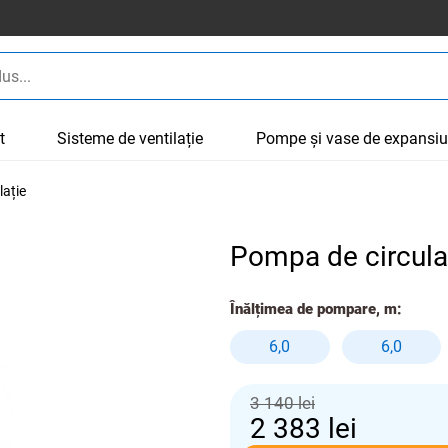
t
Sisteme de ventilație
Pompe și vase de expansi
lație
Pompa de circula
Înălțimea de pompare, m:
6,0
6,0
3 140 lei
2 383
lei