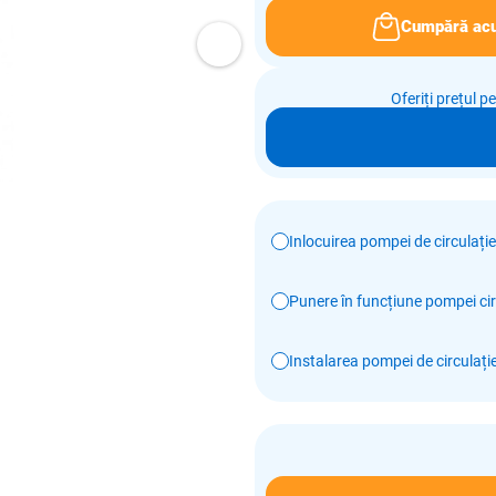
Cumpără ac
Oferiți prețul p
Inlocuirea pompei de circulație
Punere în funcțiune pompei cir
Instalarea pompei de circulați