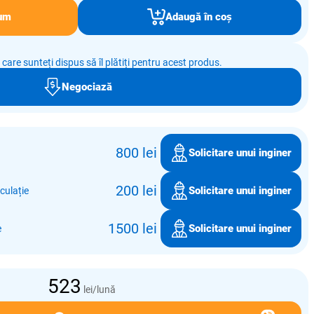
um
Adaugă în coș
e care sunteți dispus să îl plătiți pentru acest produs.
Negociază
800 lei
Solicitare unui inginer
200 lei
Solicitare unui inginer
culație
1500 lei
Solicitare unui inginer
e
523
lei/lună