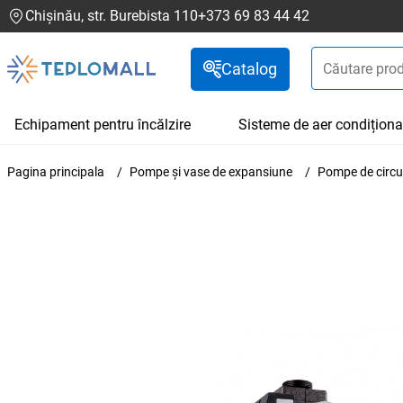
Chișinău, str. Burebista 110
+373 69 83 44 42
Catalog
Echipament pentru încălzire
Sisteme de aer condiționa
Pagina principala
Pompe și vase de expansiune
Pompe de circu