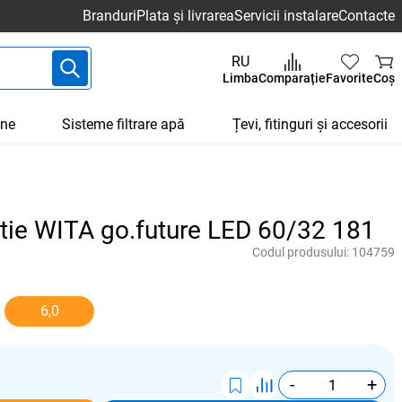
Branduri
Plata și livrarea
Servicii instalare
Contacte
RU
Limba
Comparație
Favorite
Coș
une
Sisteme filtrare apă
Țevi, fitinguri și accesorii
tie WITA go.future LED 60/32 181
Codul produsului:
104759
6,0
-
+